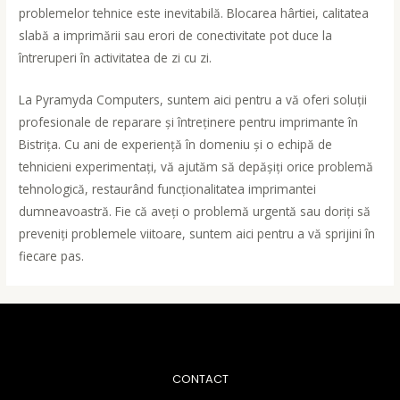
problemelor tehnice este inevitabilă. Blocarea hârtiei, calitatea
slabă a imprimării sau erori de conectivitate pot duce la
întreruperi în activitatea de zi cu zi.
La Pyramyda Computers, suntem aici pentru a vă oferi soluții
profesionale de reparare și întreținere pentru imprimante în
Bistrița. Cu ani de experiență în domeniu și o echipă de
tehnicieni experimentați, vă ajutăm să depășiți orice problemă
tehnologică, restaurând funcționalitatea imprimantei
dumneavoastră. Fie că aveți o problemă urgentă sau doriți să
preveniți problemele viitoare, suntem aici pentru a vă sprijini în
fiecare pas.
CONTACT