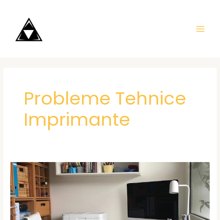
Skip
MAI
to
ME
content
Probleme Tehnice
Imprimante