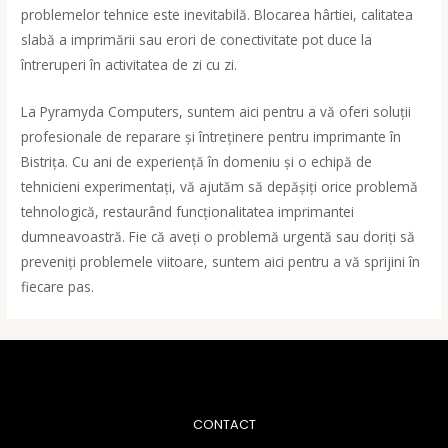
problemelor tehnice este inevitabilă. Blocarea hârtiei, calitatea
slabă a imprimării sau erori de conectivitate pot duce la
întreruperi în activitatea de zi cu zi.
La Pyramyda Computers, suntem aici pentru a vă oferi soluții
profesionale de reparare și întreținere pentru imprimante în
Bistrița. Cu ani de experiență în domeniu și o echipă de
tehnicieni experimentați, vă ajutăm să depășiți orice problemă
tehnologică, restaurând funcționalitatea imprimantei
dumneavoastră. Fie că aveți o problemă urgentă sau doriți să
preveniți problemele viitoare, suntem aici pentru a vă sprijini în
fiecare pas.
CONTACT