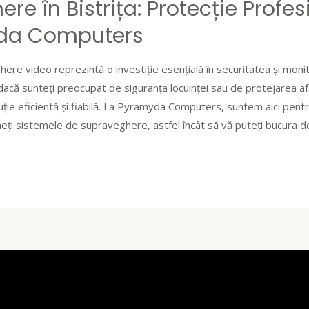
re în Bistrița: Protecție Profe
yda Computers
e video reprezintă o investiție esențială în securitatea și monito
t dacă sunteți preocupat de siguranța locuinței sau de protejarea af
uție eficientă și fiabilă. La Pyramyda Computers, suntem aici pentru
țineți sistemele de supraveghere, astfel încât să vă puteți bucura de