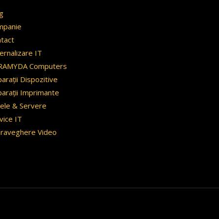
g
mpanie
tact
ernalizare IT
RAMYDA Computers
arații Dispozitive
arații Imprimante
ele & Servere
vice IT
raveghere Video