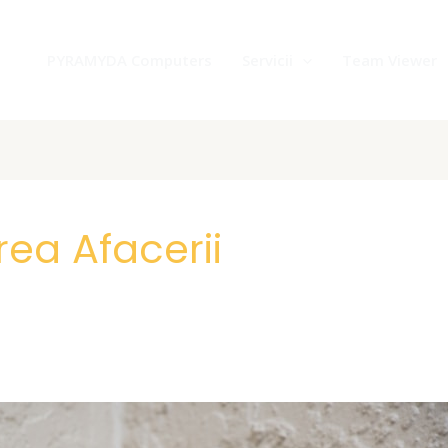
PYRAMYDA Computers
Servicii
Team Viewer
rea Afacerii