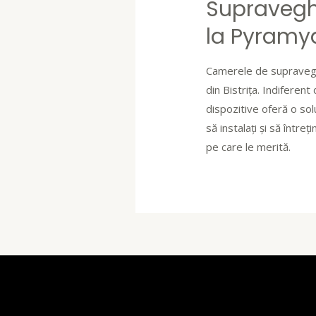
Supraveghe
la Pyram
Camerele de supravegher
din Bistrița. Indiferen
dispozitive oferă o sol
să instalați și să între
pe care le merită.