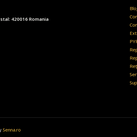
Blo
Co
 postal: 420016 Romania
Con
Ext
PY
Rep
Rep
Reț
Ser
Sup
by
Senna.ro