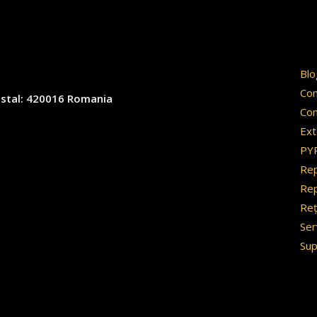
Blo
Co
 postal: 420016 Romania
Con
Ext
PY
Rep
Rep
Reț
Ser
Sup