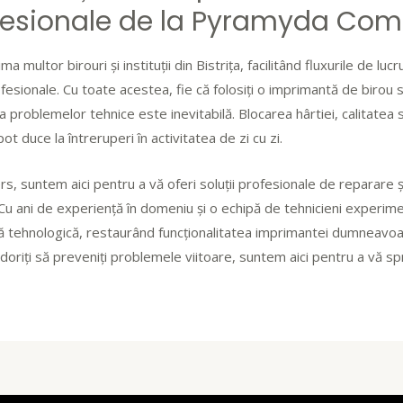
ofesionale de la Pyramyda Co
 multor birouri și instituții din Bistrița, facilitând fluxurile de lucr
esionale. Cu toate acestea, fie că folosiți o imprimantă de birou 
problemelor tehnice este inevitabilă. Blocarea hârtiei, calitatea 
ot duce la întreruperi în activitatea de zi cu zi.
 suntem aici pentru a vă oferi soluții profesionale de reparare și
 Cu ani de experiență în domeniu și o echipă de tehnicieni experime
ă tehnologică, restaurând funcționalitatea imprimantei dumneavoas
riți să preveniți problemele viitoare, suntem aici pentru a vă sprij