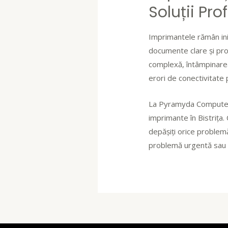
Soluții Pr
Imprimantele rămân inima
documente clare și prof
complexă, întâmpinarea 
erori de conectivitate p
La Pyramyda Computers,
imprimante în Bistrița.
depășiți orice problem
problemă urgentă sau do