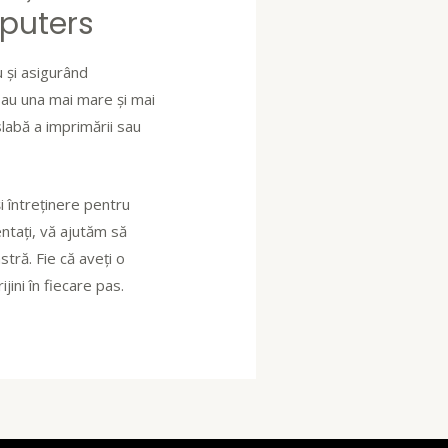
mputers
u și asigurând
sau una mai mare și mai
slabă a imprimării sau
 întreținere pentru
ntați, vă ajutăm să
tră. Fie că aveți o
ini în fiecare pas.