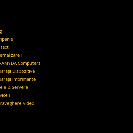
g
mpanie
tact
ernalizare IT
RAMYDA Computers
arații Dispozitive
arații Imprimante
ele & Servere
vice IT
raveghere Video